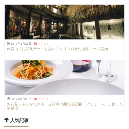
2017年3月23日
イベント
代官山でお花見デートしない？クリコロゼ付き桜コース開始
2017年3月20日
イベント
お花見シャンができる！吉祥寺の井の頭公園「プリミ・バチ」桜ラン
チ提供
人気記事