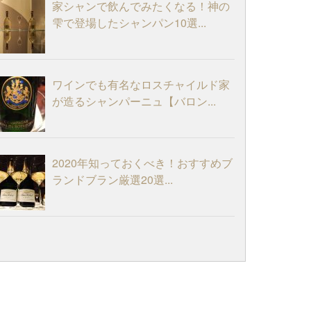
家シャンで飲んでみたくなる！神の
雫で登場したシャンパン10選...
ワインでも有名なロスチャイルド家
が造るシャンパーニュ【バロン...
2020年知っておくべき！おすすめブ
ランドブラン厳選20選...