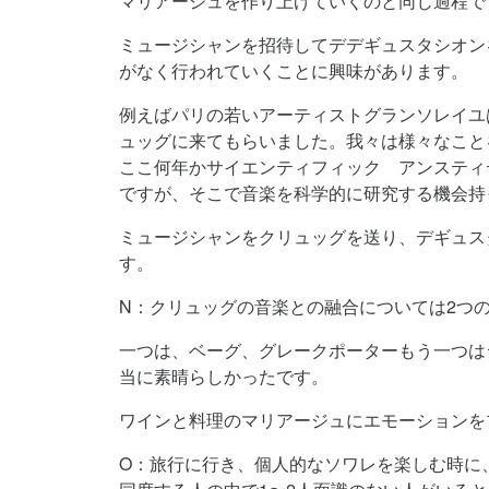
マリアージュを作り上げていくのと同じ過程で
ミュージシャンを招待してデデギュスタシオン
がなく行われていくことに興味があります。
例えばパリの若いアーティストグランソレイユ
ュッグに来てもらいました。我々は様々なこと
ここ何年かサイエンティフィック アンスティ
ですが、そこで音楽を科学的に研究する機会持
ミュージシャンをクリュッグを送り、デギュス
す。
N：クリュッグの音楽との融合については2つ
一つは、ベーグ、グレークポーターもう一つは
当に素晴らしかったです。
ワインと料理のマリアージュにエモーションを
O：旅行に行き、個人的なソワレを楽しむ時に