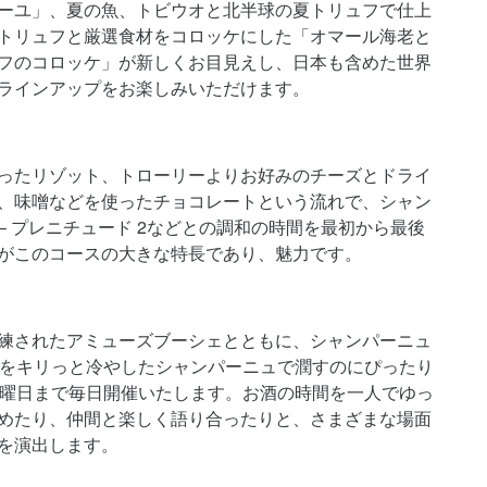
ーユ」、夏の魚、トビウオと北半球の夏トリュフで仕上
トリュフと厳選食材をコロッケにした「オマール海老と
フのコロッケ」が新しくお目見えし、日本も含めた世界
ラインアップをお楽しみいただけます。
ったリゾット、トローリーよりお好みのチーズとドライ
、味噌などを使ったチョコレートという流れで、シャン
 – プレニチュード 2などとの調和の時間を最初から最後
がこのコースの大きな特長であり、魅力です。
練されたアミューズブーシェとともに、シャンパーニュ
のどをキリっと冷やしたシャンパーニュで潤すのにぴったり
金曜日まで毎日開催いたします。お酒の時間を一人でゆっ
めたり、仲間と楽しく語り合ったりと、さまざまな場面
を演出します。