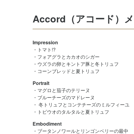
Accord（アコード）
Impression
・トマト!?
・フォアグラとカカオのシガー
・ウズラの卵とキントア豚と冬トリュフ
・コーンブレッドと夏トリュフ
Portrait
・マグロと茄子のテリーヌ
・ブルーチーズのマドレーヌ
・ 冬トリュフとコンテチーズのミルフィーユ
・トビウオのタルタルと夏トリュフ
Embodiment
・ブータンノワールとリンゴンベリーの最中