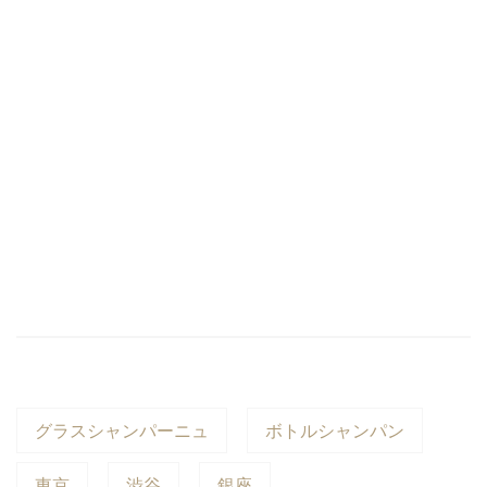
ウ
い
で
(新
開
し
き
い
ま
ウ
す)
ィ
ン
ド
ウ
で
開
き
ま
す)
グラスシャンパーニュ
ボトルシャンパン
東京
渋谷
銀座