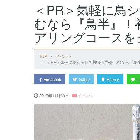
＜PR＞気軽に鳥
むなら『鳥半』！
アリングコースを
TOP
イベント
＜PR＞気軽に鳥シャンを神楽坂で楽しむなら『鳥
Facebook
Twitter
Hatena
LI
2017年11月30日
イベント