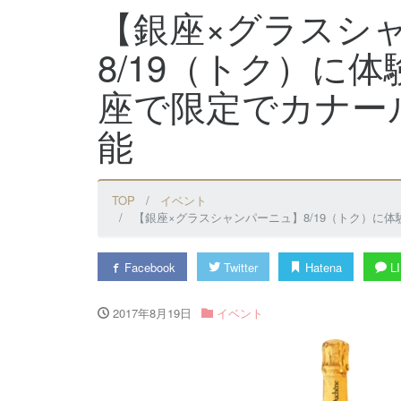
【銀座×グラスシ
8/19（トク）に
座で限定でカナー
能
TOP
イベント
【銀座×グラスシャンパーニュ】8/19（トク）に
Facebook
Twitter
Hatena
LI
2017年8月19日
イベント