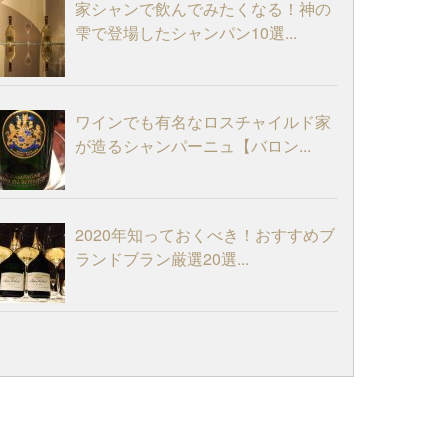
家シャンで飲んでみたくなる！神の
雫で登場したシャンパン10選...
ワインでも有名なロスチャイルド家
が造るシャンパーニュ【バロン...
2020年知っておくべき！おすすめブ
ランドブラン厳選20選...