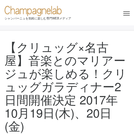
Tog
シャンパーニュを気軽に楽しむ専門WEBメディア
nav
【クリュッグ×名古
屋】音楽とのマリアー
ジュが楽しめる！クリ
ュッグガラディナー2
日間開催決定 2017年
10月19日(木)、20日
(金)