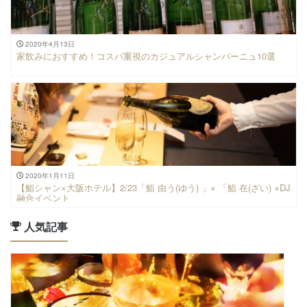
2020年4月13日
家飲みにおすすめ！コスパ重視のカジュアルシャンパーニュ10選
2020年1月11日
【鮨シャン×大阪ホテル】2/23「鮨 由う(ゆう) 」× 「鮨 在(ざい) ×DJ
融合イベント
人気記事