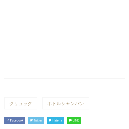
き
い
ま
ウ
す)
ィ
ン
ド
ウ
で
開
き
ま
す)
クリュッグ
ボトルシャンパン
Facebook
Twitter
Hatena
LINE