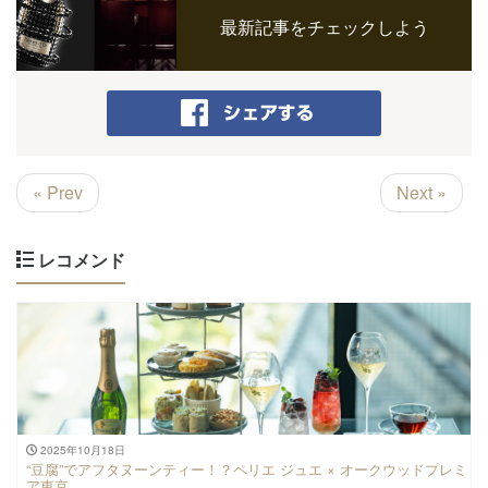
最新記事をチェックしよう
« Prev
Next »
レコメンド
2025年10月18日
“豆腐”でアフタヌーンティー！？ペリエ ジュエ × オークウッドプレミ
ア東京